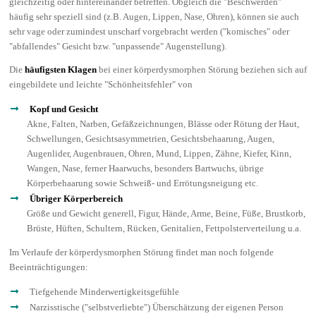
gleichzeitig oder hintereinander betreffen. Obgleich die "Beschwerden"
häufig sehr speziell sind (z.B. Augen, Lippen, Nase, Ohren), können sie auch
sehr vage oder zumindest unscharf vorgebracht werden ("komisches" oder
"abfallendes" Gesicht bzw. "unpassende" Augenstellung).
Die
häufigsten Klagen
bei einer körperdysmorphen Störung beziehen sich auf
eingebildete und leichte "Schönheitsfehler" von
Kopf und Gesicht
Akne, Falten, Narben, Gefäßzeichnungen, Blässe oder Rötung der Haut,
Schwellungen, Gesichtsasymmetrien, Gesichtsbehaarung, Augen,
Augenlider, Augenbrauen, Ohren, Mund, Lippen, Zähne, Kiefer, Kinn,
Wangen, Nase, ferner Haarwuchs, besonders Bartwuchs, übrige
Körperbehaarung sowie Schweiß- und Errötungsneigung etc.
Übriger Körperbereich
Größe und Gewicht generell, Figur, Hände, Arme, Beine, Füße, Brustkorb,
Brüste, Hüften, Schultern, Rücken, Genitalien, Fettpolsterverteilung u.a.
Im Verlaufe der körperdysmorphen Störung findet man noch folgende
Beeinträchtigungen:
Tiefgehende Minderwertigkeitsgefühle
Narzisstische ("selbstverliebte") Überschätzung der eigenen Person