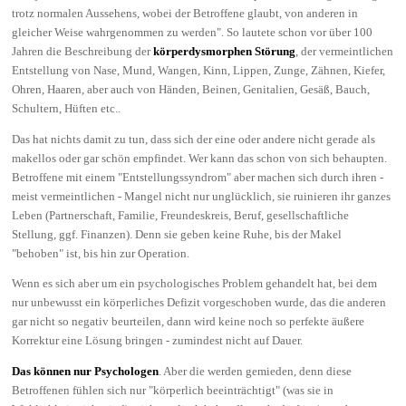
trotz normalen Aussehens, wobei der Betroffene glaubt, von anderen in
gleicher Weise wahrgenommen zu werden". So lautete schon vor über 100
Jahren die Beschreibung der
körperdysmorphen Störung
, der vermeintlichen
Entstellung von Nase, Mund, Wangen, Kinn, Lippen, Zunge, Zähnen, Kiefer,
Ohren, Haaren, aber auch von Händen, Beinen, Genitalien, Gesäß, Bauch,
Schultern, Hüften etc..
Das hat nichts damit zu tun, dass sich der eine oder andere nicht gerade als
makellos oder gar schön empfindet. Wer kann das schon von sich behaupten.
Betroffene mit einem "Entstellungssyndrom" aber machen sich durch ihren -
meist vermeintlichen - Mangel nicht nur unglücklich, sie ruinieren ihr ganzes
Leben (Partnerschaft, Familie, Freundeskreis, Beruf, gesellschaftliche
Stellung, ggf. Finanzen). Denn sie geben keine Ruhe, bis der Makel
"behoben" ist, bis hin zur Operation.
Wenn es sich aber um ein psychologisches Problem gehandelt hat, bei dem
nur unbewusst ein körperliches Defizit vorgeschoben wurde, das die anderen
gar nicht so negativ beurteilen, dann wird keine noch so perfekte äußere
Korrektur eine Lösung bringen - zumindest nicht auf Dauer.
Das können nur Psychologen
. Aber die werden gemieden, denn diese
Betroffenen fühlen sich nur "körperlich beeinträchtigt" (was sie in