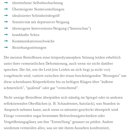
übertriebene Selbstbeobachtung
Übersteigerte Normvorstellungen
idealisierter Schönheitsbegriff
Sensitivität mit depressiver Neigung
überzogene Introversions-Neigung ("Innenschau")
krankhafte Scheu
Kommunikationsschwäche
Beziehungsstörungen
Die meisten Betroffenen einer körperdysmorphen Störung leiden erheblich
unter ihrer vermeintlichen Deformierung, auch wenn sie nicht darüber
sprechen. Die Art, wie ihr Leid (ein Leiden an sich liegt ja nicht vor)
vorgebracht wird, variiert zwischen der etwas beschönigenden "Besorgnis" um
diese scheinbaren Körperdefizite bis zu heftigen Klagen über "äußerst
schmerzlich", "quälend" oder gar "vernichtend".
Nicht wenige Betroffene überprüfen sich ständig im Spiegel oder in anderen
reflektierenden Oberflächen (z. B. Schaufenster, Autolack), was Stunden in
Anspruch nehmen kann, auch wenn es mitunter geschickt überspielt wird.
Einige verwenden sogar bestimmte Beleuchtungstechniken oder
Vergrößerungsgläser, um ihre "Entstellung" genauer zu prüfen. Andere
wiederum vermeiden alles, was sie mit ihrem Aussehen konfrontiert,