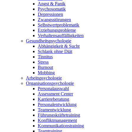
Angst & Panik
Psychosomatik
Depressionen
Zwangsstörungen
Selbstwertproblematik
Erziehungsprobleme
Verhaltensauffälligkeiten
Gesundheitspsychologie
Abhängigkeit & Sucht
Schlank ohne Diät
Tinnitus
Stress
Burnout
Mobbing
Arbeitspsychologie
Organisationspsychologie
Personalauswahl
Assessment Center
Karriereberatung
Personalentwicklung
Teamentwicklung
Führungskräftetraining
Konfliktmanagement
Kommunikationstraining
Teamtraining